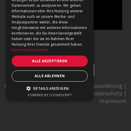
Datenverkehr zu analysieren. Wir geben
Informationen über Ihre Nutzung unserer
Website auch an unsere Werbe- und
Analysepartner weiter, die diese
möglicherweise mit anderen Informationen
kombinieren, die Sie ihnen bereitgestellt
TV Bericht von innsat.tv aus dem Jahr 2009
haben oder die sie im Rahmen Ihrer
Nutzung ihrer Dienste gesammelt haben.
Datenschutzrichtlinie
ALLE AKZEPTIEREN
ALLE ABLEHNEN
Powered by
KLMS
AGB
|
Hausordnung
|
DETAILS ANZEIGEN
Datenschutz
|
POWERED BY COOKIESCRIPT
Impressum